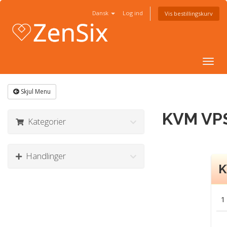
Dansk
Log ind
Vis bestillingskurv
Togg
navig
Skjul Menu
KVM VPS
Kategorier
Handlinger
K
1