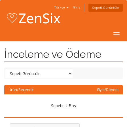
Türkçe
Giriş
Sepeti Görüntüle
Togg
navig
İnceleme ve Ödeme
Ürün/Seçenek
Fiyat/Dönem
Sepetiniz Boş